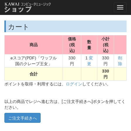
カート
価格
小計
数
商品
(税
(税
量
込)
込)
eスコア(PDF)「ワッフル
330
1
変
330
削
国のクレープ王女」
円
更
円
除
330
合計
円
ポイントを取得・利用するには、
ログイン
してください。
以上の商品でレジへ進む方は、[ご注文手続きへ]ボタンを押してく
ださい。