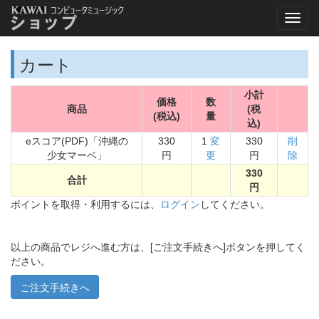
カート
小計
価格
数
商品
(税
(税込)
量
込)
eスコア(PDF)「沖縄の
330
1
変
330
削
少女マーベ」
円
更
円
除
330
合計
円
ポイントを取得・利用するには、
ログイン
してください。
以上の商品でレジへ進む方は、[ご注文手続きへ]ボタンを押してく
ださい。