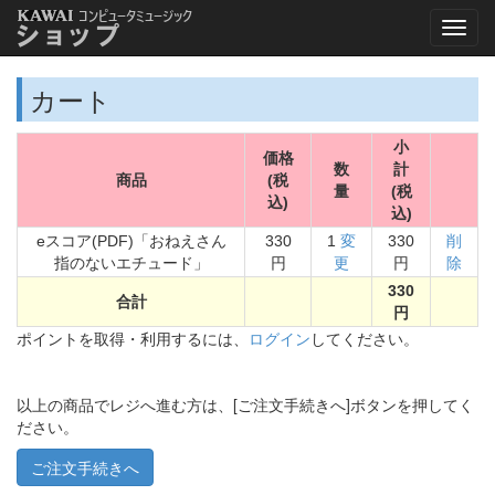
カート
小
価格
数
計
商品
(税
量
(税
込)
込)
eスコア(PDF)「おねえさん
330
1
変
330
削
指のないエチュード」
円
更
円
除
330
合計
円
ポイントを取得・利用するには、
ログイン
してください。
以上の商品でレジへ進む方は、[ご注文手続きへ]ボタンを押してく
ださい。