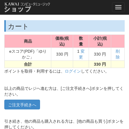
カート
価格(税
数
小計(税
商品
込)
量
込)
eスコア(PDF)「ゆり
1
変
削
330 円
330 円
かご」
更
除
合計
330 円
ポイントを取得・利用するには、
ログイン
してください。
以上の商品でレジへ進む方は、[ご注文手続きへ]ボタンを押してく
ださい。
引き続き、他の商品も購入される方は、[他の商品も買う]ボタンを
押してください。