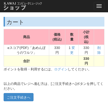
カート
小計
価格
数
商品
(税
(税込)
量
込)
eスコア(PDF)「あめんぼ
330
1
変
330
削
うのワルツ」
円
更
円
除
330
合計
円
ポイントを取得・利用するには、
ログイン
してください。
以上の商品でレジへ進む方は、[ご注文手続きへ]ボタンを押してく
ださい。