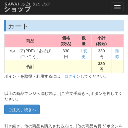
カート
価格
数
小計
商品
(税込)
量
(税込)
eスコア(PDF)「あそび
330
1
変
330
削
にいこう」
円
更
円
除
330
合計
円
ポイントを取得・利用するには、
ログイン
してください。
以上の商品でレジへ進む方は、[ご注文手続きへ]ボタンを押してく
ださい。
引き続き、他の商品も購入される方は、[他の商品も買う]ボタンを