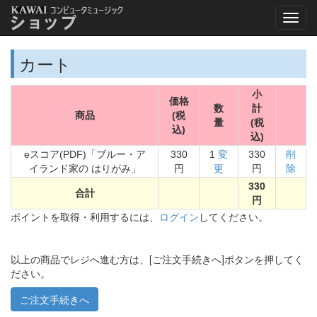
カート
小
価格
数
計
商品
(税
量
(税
込)
込)
eスコア(PDF)「ブルー・ア
330
1
変
330
削
イランド家の はりがみ」
円
更
円
除
330
合計
円
ポイントを取得・利用するには、
ログイン
してください。
以上の商品でレジへ進む方は、[ご注文手続きへ]ボタンを押してく
ださい。