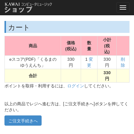
カート
小計
価格
数
商品
(税
(税込)
量
込)
eスコア(PDF)「くるまの
330
1
変
330
削
ゆうえんち」
円
更
円
除
330
合計
円
ポイントを取得・利用するには、
ログイン
してください。
以上の商品でレジへ進む方は、[ご注文手続きへ]ボタンを押してく
ださい。