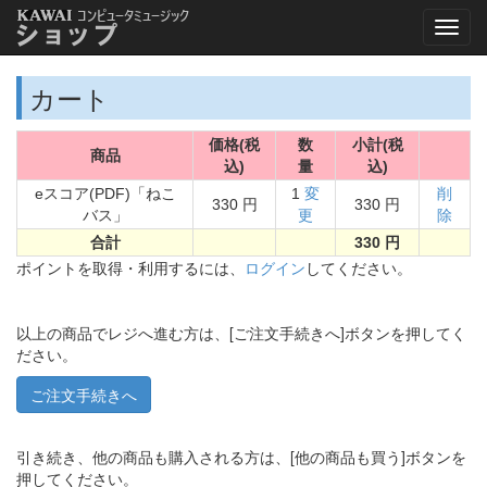
カート
価格(税
数
小計(税
商品
込)
量
込)
eスコア(PDF)「ねこ
1
変
削
330 円
330 円
バス」
更
除
合計
330 円
ポイントを取得・利用するには、
ログイン
してください。
以上の商品でレジへ進む方は、[ご注文手続きへ]ボタンを押してく
ださい。
引き続き、他の商品も購入される方は、[他の商品も買う]ボタンを
押してください。