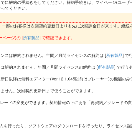
でに解約の手続きをしてください。解約手続きは、マイページ(ユーザーペ
従ってください。
、一部のお客様は次回契約更新日よりも先に次回課金日が来ます。継続
ページ)の [
所有製品
] で確認できます。
ンスは解約されません。年間／月間ライセンスの解約は [
所有製品
] 
は解約されません。年間／月間ライセンスの解約は [
所有製品
] で行
以降は無料エディター(Ver.12.1.045以前はプレーヤー)の機能の
？
しません。次回契約更新日まで使うことができます。
やグレードの変更ができます。契約情報の下にある「再契約／グレードの
の購入を行ったり、ソフトウェアのダウンロードを行ったり、ライセンス