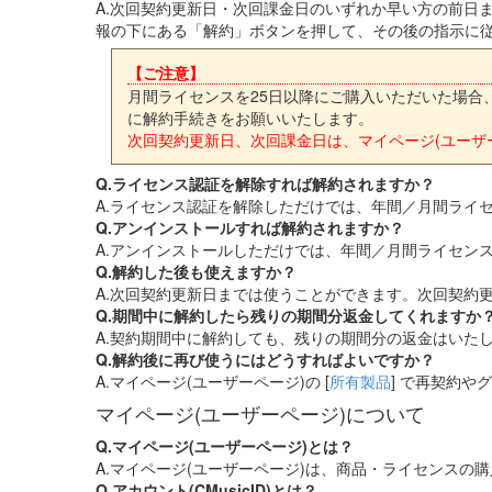
A.次回契約更新日・次回課金日のいずれか早い方の前日ま
報の下にある「解約」ボタンを押して、その後の指示に
【ご注意】
月間ライセンスを25日以降にご購入いただいた場合
に解約手続きをお願いいたします。
次回契約更新日、次回課金日は、マイページ(ユーザー
Q.ライセンス認証を解除すれば解約されますか？
A.ライセンス認証を解除しただけでは、年間／月間ライセ
Q.アンインストールすれば解約されますか？
A.アンインストールしただけでは、年間／月間ライセンス
Q.解約した後も使えますか？
A.次回契約更新日までは使うことができます。次回契約更新日
Q.期間中に解約したら残りの期間分返金してくれますか
A.契約期間中に解約しても、残りの期間分の返金はいた
Q.解約後に再び使うにはどうすればよいですか？
A.マイページ(ユーザーページ)の [
所有製品
] で再契約
マイページ(ユーザーページ)について
Q.マイページ(ユーザーページ)とは？
A.マイページ(ユーザーページ)は、商品・ライセンス
Q.アカウント(CMusicID)とは？