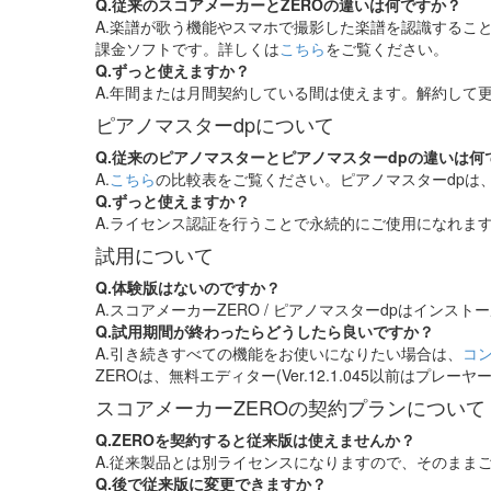
Q.従来のスコアメーカーとZEROの違いは何ですか？
A.楽譜が歌う機能やスマホで撮影した楽譜を認識するこ
課金ソフトです。詳しくは
こちら
をご覧ください。
Q.ずっと使えますか？
A.年間または月間契約している間は使えます。解約して更新
ピアノマスターdpについて
Q.従来のピアノマスターとピアノマスターdpの違いは何
A.
こちら
の比較表をご覧ください。ピアノマスターdpは
Q.ずっと使えますか？
A.ライセンス認証を行うことで永続的にご使用になれま
試用について
Q.体験版はないのですか？
A.スコアメーカーZERO / ピアノマスターdpはイン
Q.試用期間が終わったらどうしたら良いですか？
A.引き続きすべての機能をお使いになりたい場合は、
コ
ZEROは、無料エディター(Ver.12.1.045以前は
スコアメーカーZEROの契約プランについて
Q.ZEROを契約すると従来版は使えませんか？
A.従来製品とは別ライセンスになりますので、そのまま
Q.後で従来版に変更できますか？