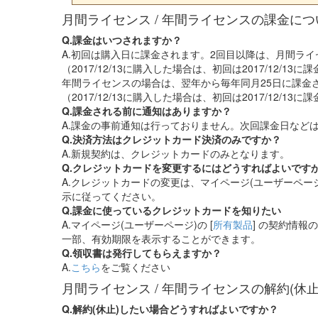
月間ライセンス / 年間ライセンスの課金につ
Q.課金はいつされますか？
A.初回は購入日に課金されます。2回目以降は、月間ライ
（2017/12/13に購入した場合は、初回は2017/12/13に
年間ライセンスの場合は、翌年から毎年同月25日に課金
（2017/12/13に購入した場合は、初回は2017/12/13に課
Q.課金される前に通知はありますか？
A.課金の事前通知は行っておりません。次回課金日などは、
Q.決済方法はクレジットカード決済のみですか？
A.新規契約は、クレジットカードのみとなります。
Q.クレジットカードを変更するにはどうすればよいです
A.クレジットカードの変更は、マイページ(ユーザーページ)
示に従ってください。
Q.課金に使っているクレジットカードを知りたい
A.マイページ(ユーザーページ)の [
所有製品
] の契約情
一部、有効期限を表示することができます。
Q.領収書は発行してもらえますか？
A.
こちら
をご覧ください
月間ライセンス / 年間ライセンスの解約(休
Q.解約(休止)したい場合どうすればよいですか？