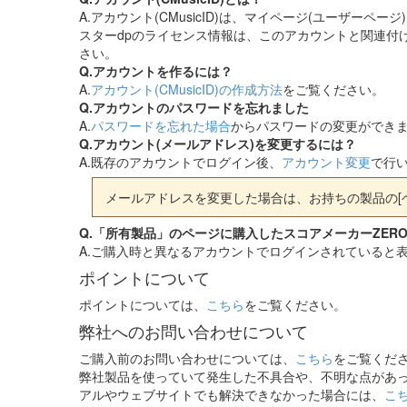
A.アカウント(CMusicID)は、マイページ(ユーザー
スターdpのライセンス情報は、このアカウントと関連付
さい。
Q.アカウントを作るには？
A.
アカウント(CMusicID)の作成方法
をご覧ください。
Q.アカウントのパスワードを忘れました
A.
パスワードを忘れた場合
からパスワードの変更ができ
Q.アカウント(メールアドレス)を変更するには？
A.既存のアカウントでログイン後、
アカウント変更
で行
メールアドレスを変更した場合は、お持ちの製品の[
Q.「所有製品」のページに購入したスコアメーカーZERO
A.ご購入時と異なるアカウントでログインされていると
ポイントについて
ポイントについては、
こちら
をご覧ください。
弊社へのお問い合わせについて
ご購入前のお問い合わせについては、
こちら
をご覧くだ
弊社製品を使っていて発生した不具合や、不明な点があっ
アルやウェブサイトでも解決できなかった場合には、
こ