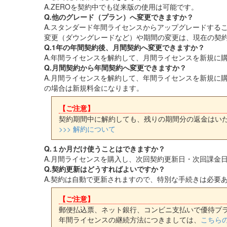
A.ZEROを契約中でも従来版の使用は可能です。
Q.他のグレード（プラン）へ変更できますか？
A.スタンダード年間ライセンスからアップグレードするこ
変更（ダウングレードなど）や期間の変更は、現在の契
Q.1年の年間契約後、月間契約へ変更できますか？
A.年間ライセンスを解約して、月間ライセンスを新規に
Q.月間契約から年間契約へ変更できますか？
A.月間ライセンスを解約して、年間ライセンスを新規に購
の場合は新規料金になります。
【ご注意】
契約期間中に解約しても、残りの期間分の返金はい
>>> 解約について
Q.１か月だけ使うことはできますか？
A.月間ライセンスを購入し、次回契約更新日・次回課金
Q.契約更新はどうすればよいですか？
A.契約は自動で更新されますので、特別な手続きは必要
【ご注意】
郵便払込票、ネット銀行、コンビニ支払いで優待プ
年間ライセンスの継続方法につきましては、
こちら